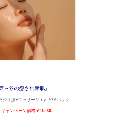
策～冬の癒され素肌』
EAラジオ波+マッサージ＋γ-PGAパック
キャンペーン価格￥10,000