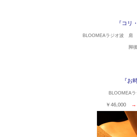
『コリ
BLOOMEAラジオ波 肩
脚後 ￥20
『お
BLOOME
￥46,000
→