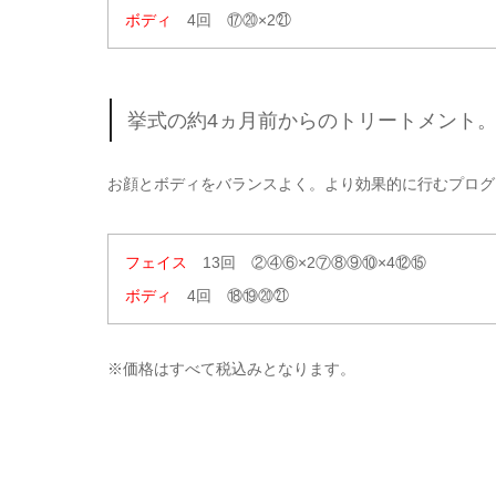
ボディ
4回 ⑰⑳×2㉑
挙式の約4ヵ月前からのトリートメント
お顔とボディをバランスよく。より効果的に行むプログ
フェイス
13回 ②④⑥×2⑦⑧⑨⑩×4⑫⑮
ボディ
4回 ⑱⑲⑳㉑
※価格はすべて税込みとなります。